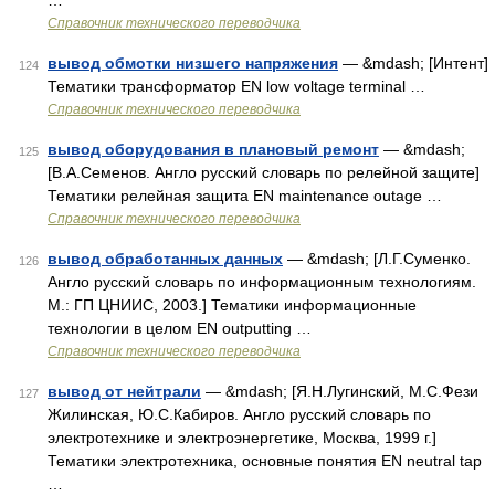
…
Справочник технического переводчика
вывод обмотки низшего напряжения
— &mdash; [Интент]
124
Тематики трансформатор EN low voltage terminal …
Справочник технического переводчика
вывод оборудования в плановый ремонт
— &mdash;
125
[В.А.Семенов. Англо русский словарь по релейной защите]
Тематики релейная защита EN maintenance outage …
Справочник технического переводчика
вывод обработанных данных
— &mdash; [Л.Г.Суменко.
126
Англо русский словарь по информационным технологиям.
М.: ГП ЦНИИС, 2003.] Тематики информационные
технологии в целом EN outputting …
Справочник технического переводчика
вывод от нейтрали
— &mdash; [Я.Н.Лугинский, М.С.Фези
127
Жилинская, Ю.С.Кабиров. Англо русский словарь по
электротехнике и электроэнергетике, Москва, 1999 г.]
Тематики электротехника, основные понятия EN neutral tap
…