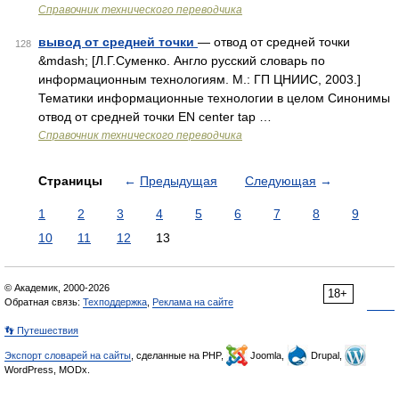
Справочник технического переводчика
вывод от средней точки
— отвод от средней точки
128
&mdash; [Л.Г.Суменко. Англо русский словарь по
информационным технологиям. М.: ГП ЦНИИС, 2003.]
Тематики информационные технологии в целом Синонимы
отвод от средней точки EN center tap …
Справочник технического переводчика
Страницы
←
Предыдущая
Следующая
→
1
2
3
4
5
6
7
8
9
10
11
12
13
© Академик, 2000-2026
18+
Обратная связь:
Техподдержка
,
Реклама на сайте
👣 Путешествия
Экспорт словарей на сайты
, сделанные на PHP,
Joomla,
Drupal,
WordPress, MODx.